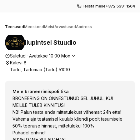
Helista meile
+372 5391 1564
Ilupintsel Stuudio
Teenused
Meeskond
Meist
Arvustused
Aadress
Ilupintsel Stuudio
Lahtiolekuajad
Suletud
·
Avatakse
10:00
Mon
Kalevi 8
Tartu, Tartumaa (Tartu) 51010
Meie broneerimispoliitika
BRONEERING ON ÕNNESTUNUD SEL JUHUL, KUI
MEILILE TULEB KINNITUS!
NB! Palun teata enda mittetulekust vähemalt 24h ette!
Vähema aja teatamisel kuulub kliendi poolt tasumisele
50% teenuse hinnast, mittetulekul 100%
Pühadel erihind!
ARVELDAME SULARAHAS!