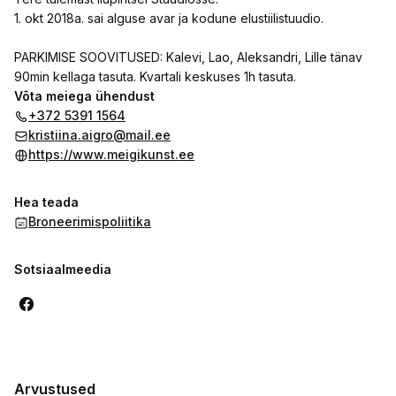
1. okt 2018a. sai alguse avar ja kodune elustiilistuudio.
PARKIMISE SOOVITUSED: Kalevi, Lao, Aleksandri, Lille tänav
90min kellaga tasuta. Kvartali keskuses 1h tasuta.
Võta meiega ühendust
+372 5391 1564
kristiina.aigro@mail.ee
https://www.meigikunst.ee
Hea teada
Broneerimispoliitika
Sotsiaalmeedia
Arvustused