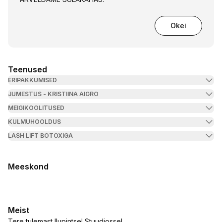
Okei
Teenused
ERIPAKKUMISED
JUMESTUS - KRISTIINA AIGRO
MEIGIKOOLITUSED
KULMUHOOLDUS
LASH LIFT BOTOXIGA
Meeskond
Meist
Tere tulemast Ilupintsel Stuudiosse!