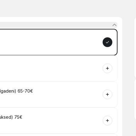
 õlgadeni) 65-70€
uuksed) 75€