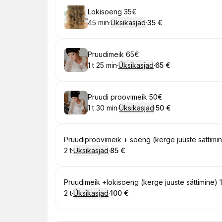
Broneeri
Lokisoeng 35€
45 min
·
Üksikasjad
·
35 €
.
Kestus
:
.
Hind
:
Broneeri
Pruudimeik 65€
1 t 25 min
·
Üksikasjad
·
65 €
.
Kestus
:
.
Hind
:
Broneeri
Pruudi proovimeik 50€
1 t 30 min
·
Üksikasjad
·
50 €
.
Kestus
:
.
Hind
:
Broneeri
Pruudiproovimeik + soeng (kerge juuste sättimi
2 t
·
Üksikasjad
·
85 €
.
Kestus
:
.
Hind
:
Broneeri
Pruudimeik +lokisoeng (kerge juuste sättimine)
2 t
·
Üksikasjad
·
100 €
.
Kestus
:
.
Hind
: