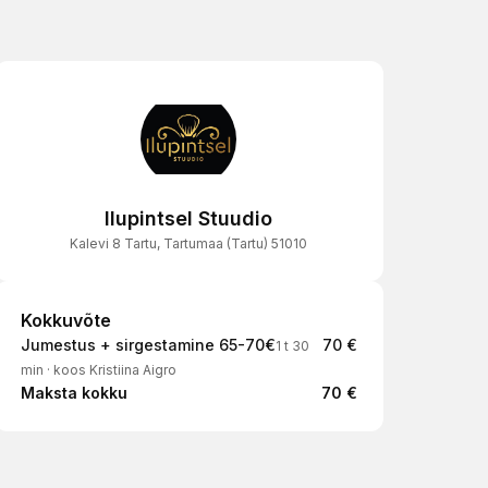
Ilupintsel Stuudio
Kalevi 8 Tartu, Tartumaa (Tartu) 51010
Kokkuvõte
Kokkuvõte
Jumestus + sirgestamine 65-70€
70 €
1 t 30
min
·
koos Kristiina Aigro
Maksta kokku
70 €