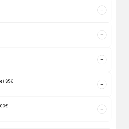
ne) 85€
 100€