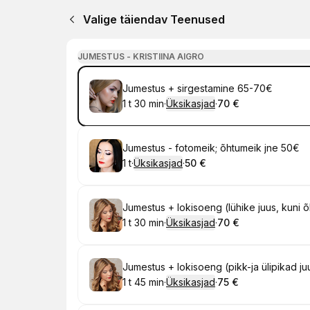
Valige täiendav Teenused
JUMESTUS - KRISTIINA AIGRO
Broneeri
Jumestus + sirgestamine 65-70€
1 t 30 min
·
Üksikasjad
·
70 €
.
Kestus
:
.
Hind
:
Broneeri
Jumestus - fotomeik; õhtumeik jne 50€
1 t
·
Üksikasjad
·
50 €
.
Kestus
:
.
Hind
:
Broneeri
Jumestus + lokisoeng (lühike juus, kuni
1 t 30 min
·
Üksikasjad
·
70 €
.
Kestus
:
.
Hind
:
Broneeri
Jumestus + lokisoeng (pikk-ja ülipikad j
1 t 45 min
·
Üksikasjad
·
75 €
.
Kestus
:
.
Hind
: