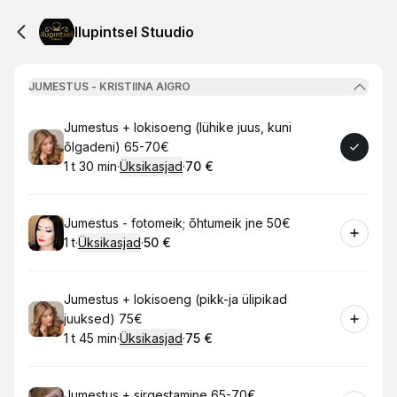
Ilupintsel Stuudio
JUMESTUS - KRISTIINA AIGRO
Broneeri
Jumestus + lokisoeng (lühike juus, kuni
õlgadeni) 65-70€
1 t 30 min
·
Üksikasjad
·
70 €
.
Kestus
:
.
Hind
:
Broneeri
Jumestus - fotomeik; õhtumeik jne 50€
1 t
·
Üksikasjad
·
50 €
.
Kestus
:
.
Hind
:
Broneeri
Jumestus + lokisoeng (pikk-ja ülipikad
juuksed) 75€
1 t 45 min
·
Üksikasjad
·
75 €
.
Kestus
:
.
Hind
:
Broneeri
Jumestus + sirgestamine 65-70€