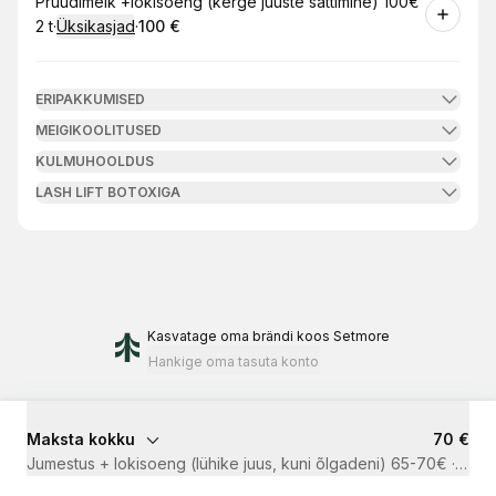
Broneeri
Pruudimeik +lokisoeng (kerge juuste sättimine) 100€
2 t
·
Üksikasjad
·
100 €
.
Kestus
:
.
Hind
:
ERIPAKKUMISED
MEIGIKOOLITUSED
KULMUHOOLDUS
LASH LIFT BOTOXIGA
Kasvatage oma brändi
koos Setmore
Hankige oma tasuta konto
Maksta kokku
70 €
Jumestus + lokisoeng (lühike juus, kuni õlgadeni) 65-70€
·
1 t 3