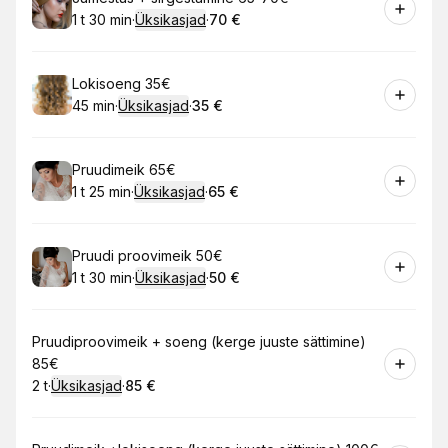
1 t 30 min
·
Üksikasjad
·
70 €
.
Kestus
:
.
Hind
:
Broneeri
Lokisoeng 35€
45 min
·
Üksikasjad
·
35 €
.
Kestus
:
.
Hind
:
Broneeri
Pruudimeik 65€
1 t 25 min
·
Üksikasjad
·
65 €
.
Kestus
:
.
Hind
:
Broneeri
Pruudi proovimeik 50€
1 t 30 min
·
Üksikasjad
·
50 €
.
Kestus
:
.
Hind
:
Broneeri
Pruudiproovimeik + soeng (kerge juuste sättimine)
85€
2 t
·
Üksikasjad
·
85 €
.
Kestus
:
.
Hind
: