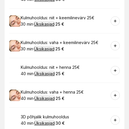
.
Kestus
:
.
Hind
:
Broneeri
Kulmuhooldus: niit + keemilinevärv 25€
30 min
·
Üksikasjad
·
25 €
.
Kestus
:
.
Hind
:
Broneeri
Kulmuhooldus: vaha + keemilinevärv 25€
30 min
·
Üksikasjad
·
25 €
.
Kestus
:
.
Hind
:
Broneeri
Kulmuhooldus: niit + henna 25€
40 min
·
Üksikasjad
·
25 €
.
Kestus
:
.
Hind
:
Broneeri
Kulmuhooldus: vaha + henna 25€
40 min
·
Üksikasjad
·
25 €
.
Kestus
:
.
Hind
:
Broneeri
3D põhjalik kulmuhooldus
40 min
·
Üksikasjad
·
30 €
.
Kestus
:
.
Hind
: