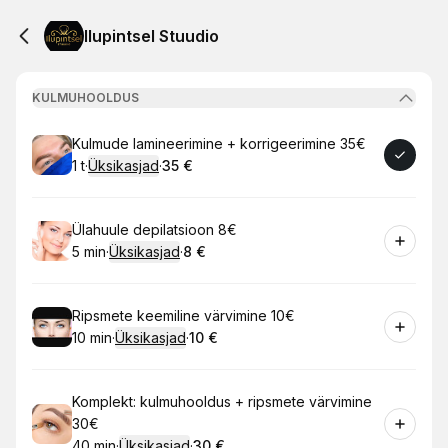
Ilupintsel Stuudio
KULMUHOOLDUS
Broneeri
Kulmude lamineerimine + korrigeerimine 35€
1 t
·
Üksikasjad
·
35 €
.
Kestus
:
.
Hind
:
Broneeri
Ülahuule depilatsioon 8€
5 min
·
Üksikasjad
·
8 €
.
Kestus
:
.
Hind
:
Broneeri
Ripsmete keemiline värvimine 10€
10 min
·
Üksikasjad
·
10 €
.
Kestus
:
.
Hind
:
Broneeri
Komplekt: kulmuhooldus + ripsmete värvimine
30€
40 min
·
Üksikasjad
·
30 €