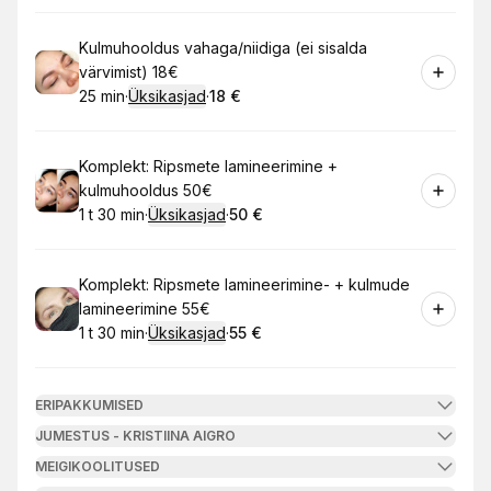
Broneeri
Kulmuhooldus vahaga/niidiga (ei sisalda
värvimist) 18€
25 min
·
Üksikasjad
·
18 €
.
Kestus
:
.
Hind
:
Broneeri
Komplekt: Ripsmete lamineerimine +
kulmuhooldus 50€
1 t 30 min
·
Üksikasjad
·
50 €
.
Kestus
:
.
Hind
:
Broneeri
Komplekt: Ripsmete lamineerimine- + kulmude
lamineerimine 55€
1 t 30 min
·
Üksikasjad
·
55 €
.
Kestus
:
.
Hind
:
ERIPAKKUMISED
JUMESTUS - KRISTIINA AIGRO
MEIGIKOOLITUSED